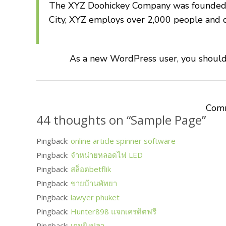
The XYZ Doohickey Company was founded in
City, XYZ employs over 2,000 people and 
As a new WordPress user, you shoul
Comm
44 thoughts on “
Sample Page
”
Pingback:
online article spinner software
Pingback:
จำหน่ายหลอดไฟ LED
Pingback:
สล็อตbetflik
Pingback:
ขายบ้านพัทยา
Pingback:
lawyer phuket
Pingback:
Hunter898 แจกเครดิตฟรี
Pingback:
เกมยิงปลา